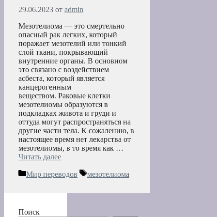
29.06.2023
от
admin
Мезотелиома — это смертельно
опасный рак легких, который
поражает мезотелий или тонкий
слой ткани, покрывающий
внутренние органы. В основном
это связано с воздействием
асбеста, который является
канцерогенным
веществом. Раковые клетки
мезотелиомы образуются в
подкладках живота и груди и
оттуда могут распространяться на
другие части тела. К сожалению, в
настоящее время нет лекарства от
мезотелиомы, в то время как …
Читать далее
Рубрики
Метки
Мир переводов
мезотелиома
Поиск