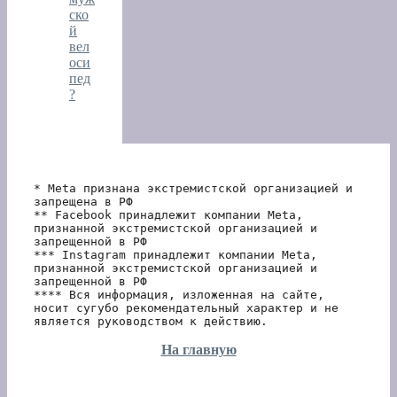
ско
й
вел
оси
пед
?
* Meta признана экстремистской организацией и 
запрещена в РФ
** Facebook принадлежит компании Meta, 
признанной экстремистской организацией и 
запрещенной в РФ
*** Instagram принадлежит компании Meta, 
признанной экстремистской организацией и 
запрещенной в РФ 
**** Вся информация, изложенная на сайте, 
носит сугубо рекомендательный характер и не 
является руководством к действию.
На главную