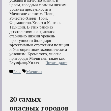
условия и качество жизни. В
целом, городами с самым низким
уровнем преступности в
Мичигане являются Нови,
Рочестер-Хиллз, Трой,
Фармингтон-Хиллз и Кантон-
Тауншип. В этих районах
десятилетиями сохранялся
стабильно низкий уровень
преступности благодаря
эффективным стратегиям полиции
и благоприятным экономическим
условиям. Кроме того, многие
пригороды Мичигана, такие как
Блумфилд-Хиллз, …
Читать далее
Рубрики
Метки
Блог
Мичиган
20 самых
опасных городов