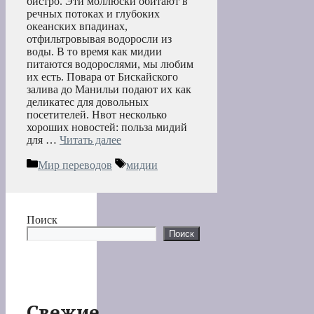
бистро. Эти моллюски обитают в
речных потоках и глубоких
океанских впадинах,
отфильтровывая водоросли из
воды. В то время как мидии
питаются водорослями, мы любим
их есть. Повара от Бискайского
залива до Манильи подают их как
деликатес для довольных
посетителей. Hвот несколько
хороших новостей: польза мидий
для …
Читать далее
Рубрики
Метки
Мир переводов
мидии
Поиск
Поиск
Свежие