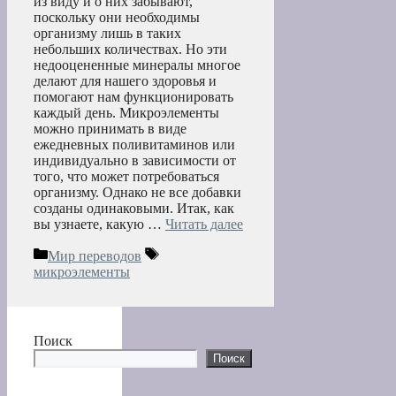
из виду и о них забывают,
поскольку они необходимы
организму лишь в таких
небольших количествах. Но эти
недооцененные минералы многое
делают для нашего здоровья и
помогают нам функционировать
каждый день. Микроэлементы
можно принимать в виде
ежедневных поливитаминов или
индивидуально в зависимости от
того, что может потребоваться
организму. Однако не все добавки
созданы одинаковыми. Итак, как
вы узнаете, какую …
Читать далее
Рубрики
Метки
Мир переводов
микроэлементы
Поиск
Поиск