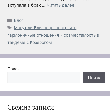
вступала в брак …
Читать далее
Рубрики
Блог
Метки
Могут ли Близнецы построить
гармоничные отношения - совместимость в
тандеме с Козерогом
Поиск
Поиск
Свежие записи