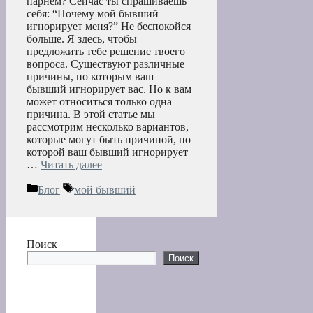
парнем? Сейчас ты спрашиваешь
себя: “Почему мой бывший
игнорирует меня?” Не беспокойся
больше. Я здесь, чтобы
предложить тебе решение твоего
вопроса. Существуют различные
причины, по которым ваш
бывший игнорирует вас. Но к вам
может относиться только одна
причина. В этой статье мы
рассмотрим несколько вариантов,
которые могут быть причиной, по
которой ваш бывший игнорирует
…
Читать далее
Рубрики
Метки
Блог
мой бывший
Поиск
Поиск