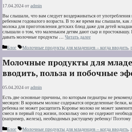
17.04.2024
от
admin
Вы слышали, что вам следует воздерживаться от употребления
ребенком годовалого возраста. В то же время вы слышали, как
молока для приготовления детских блюд даже для детей младш
слышали о том, что маленьким детям дают сыр и простоквашу. 
давать молочные продукты …
Читать далее
Рубрики
Метки
Блог
Молочные продукты для младенцев – когда вводить
,
Молочные продукты для младе
вводить, польза и побочные э
05.04.2024
от
admin
Есть две основные причины, по которым педиатры не рекоменд
месяцев: В коровьем молоке содержатся определенные белки, 
ребенка не может расщепить Коровье молоко не может заменит
смеси в первый год жизни, поскольку оно не содержит необхо
(например, железа), необходимых растущему ребенку/ Поэтом
Рубрики
Метки
Блог
Молочные продукты для младенцев – когда вводить
,