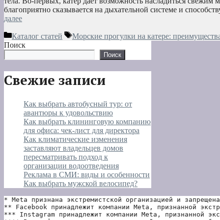
тела. Во-первых, катер дает возможность насладиться свежим 
благоприятно сказывается на дыхательной системе и способс
далее
Рубрики
Метки
Каталог статей
Морские прогулки на катере: преимуществ
Поиск
Поиск
Свежие записи
Как выбрать автобусный тур: от
авантюры к удовольствию
Как выбрать клининговую компанию
для офиса: чек-лист для директора
Как климатические изменения
заставляют владельцев домов
пересматривать подход к
организации водоотведения
Реклама в СМИ: виды и особенности
Как выбрать мужской велосипед?
* Meta признана экстремистской организацией и запрещена
** Facebook принадлежит компании Meta, признанной экстр
*** Instagram принадлежит компании Meta, признанной экс