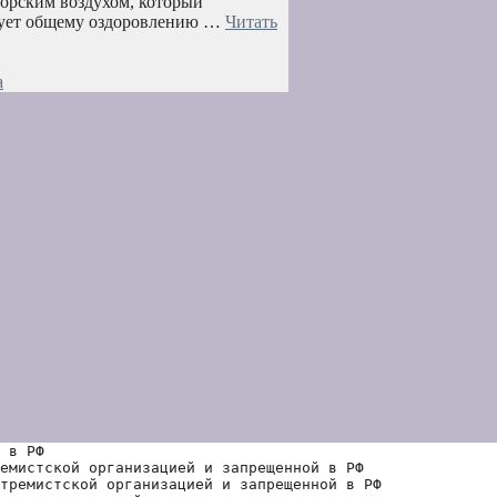
морским воздухом, который
твует общему оздоровлению …
Читать
а
 в РФ
емистской организацией и запрещенной в РФ
тремистской организацией и запрещенной в РФ 