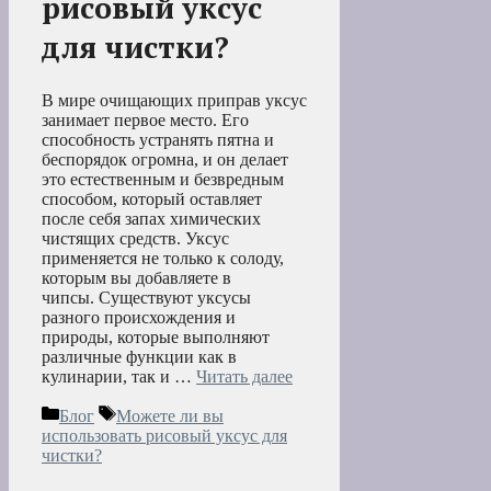
рисовый уксус
для чистки?
В мире очищающих приправ уксус
занимает первое место. Его
способность устранять пятна и
беспорядок огромна, и он делает
это естественным и безвредным
способом, который оставляет
после себя запах химических
чистящих средств. Уксус
применяется не только к солоду,
которым вы добавляете в
чипсы. Существуют уксусы
разного происхождения и
природы, которые выполняют
различные функции как в
кулинарии, так и …
Читать далее
Рубрики
Метки
Блог
Можете ли вы
использовать рисовый уксус для
чистки?