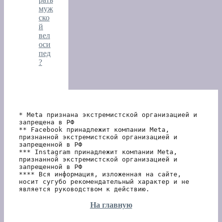
муж
ско
й
вел
оси
пед
?
* Meta признана экстремистской организацией и 
запрещена в РФ
** Facebook принадлежит компании Meta, 
признанной экстремистской организацией и 
запрещенной в РФ
*** Instagram принадлежит компании Meta, 
признанной экстремистской организацией и 
запрещенной в РФ 
**** Вся информация, изложенная на сайте, 
носит сугубо рекомендательный характер и не 
является руководством к действию.
На главную