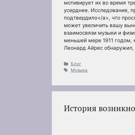
мотивирует их во время тр
усерднее. Исследование, п
подтвердило</a>, что про
может увеличить вашу вын
взаимосвязи музыки и физи
меньшей мере 1911 годом, 
Леонард Айрес обнаружил,
Рубрики
Блог
Метки
Музыка
История возникн