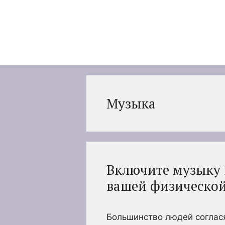
Перейти
к
содержимому
Музыка
Включите музыку 
вашей физическо
Большинство людей соглася