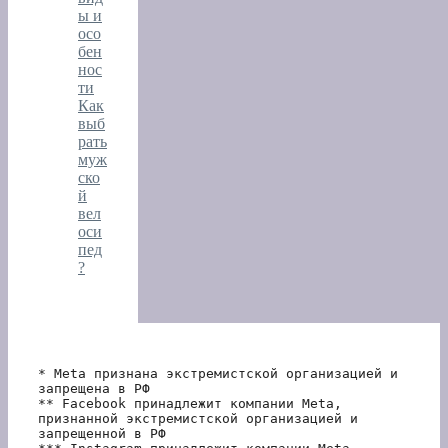
ы и
осо
бен
нос
ти
Как
выб
рать
муж
ско
й
вел
оси
пед
?
* Meta признана экстремистской организацией и 
запрещена в РФ
** Facebook принадлежит компании Meta, 
признанной экстремистской организацией и 
запрещенной в РФ