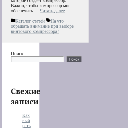
которое создает компрессор.
Важно, чтобы компрессор мог
обеспечить …
Читать далее
Рубрики
Метки
Каталог статей
На что
обращать внимание при выборе
винтового компрессора?
Поиск
Поиск
Свежие
записи
Как
выб
рать