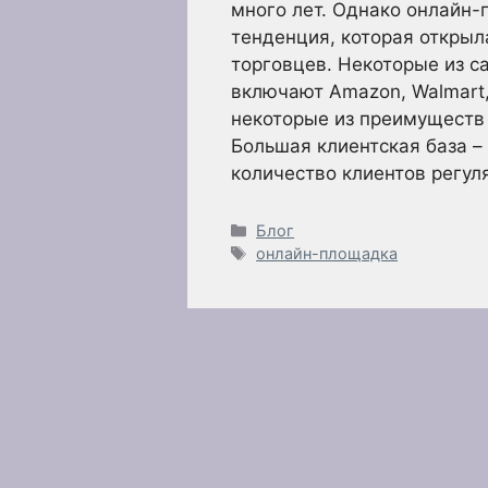
много лет. Однако онлайн-
тенденция, которая откры
торговцев. Некоторые из 
включают Amazon, Walmart, e
некоторые из преимуществ
Большая клиентская база –
количество клиентов регу
Рубрики
Блог
Метки
онлайн-площадка