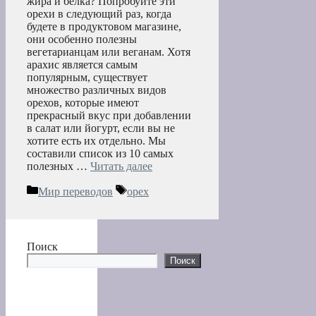
жира и белка? Попробуйте эти
орехи в следующий раз, когда
будете в продуктовом магазине,
они особенно полезны
вегетарианцам или веганам. Хотя
арахис является самым
популярным, существует
множество различных видов
орехов, которые имеют
прекрасный вкус при добавлении
в салат или йогурт, если вы не
хотите есть их отдельно. Мы
составили список из 10 самых
полезных …
Читать далее
Рубрики
Метки
Мир переводов
орех
Поиск
Поиск