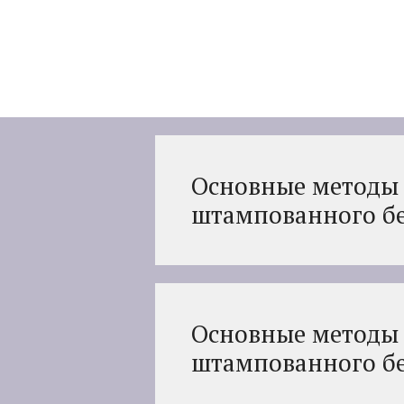
Перейти
к
содержимому
Основные методы 
штампованного б
Основные методы 
штампованного б