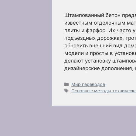
Штампованный бетон предл
известным отделочным мат
плиты и фарфор. Их часто 
подъездных дорожках, трот
обновить внешний вид дом
модели и просты в устано
делают установку штампова
дизайнерские дополнения,
Рубрики
Мир переводов
Метки
Основные методы техническ