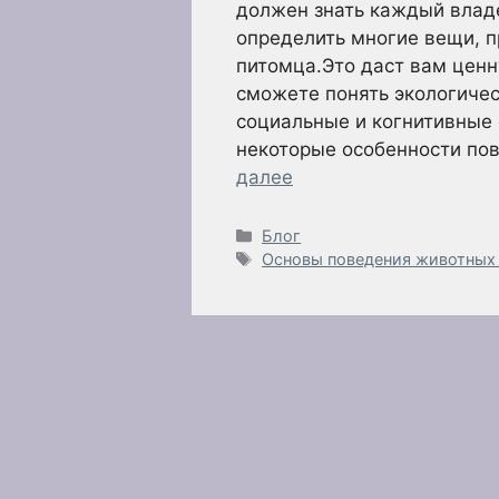
должен знать каждый влад
определить многие вещи, п
питомца.Это даст вам цен
сможете понять экологичес
социальные и когнитивные 
некоторые особенности по
далее
Рубрики
Блог
Метки
Основы поведения животных