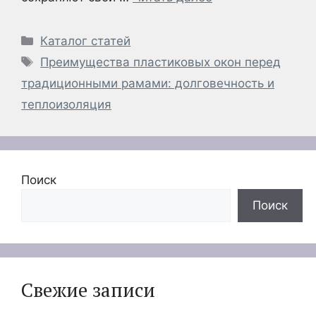
Рубрики
Каталог статей
Метки
Преимущества пластиковых окон перед
традиционными рамами: долговечность и
теплоизоляция
Поиск
Поиск
Свежие записи