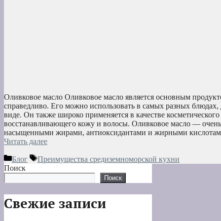
Оливковое масло Оливковое масло является основным продукт
справедливо. Его можно использовать в самых разных блюдах, 
виде. Он также широко применяется в качестве косметического
восстанавливающего кожу и волосы. Оливковое масло — очень 
насыщенными жирами, антиоксидантами и жирными кислотами
Читать далее
Рубрики
Метки
Блог
Преимущества средиземноморской кухни
Поиск
Поиск
Свежие записи