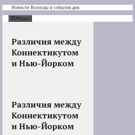
Перейти
Новости Вологды и события дня
к
содержимому
Меню
Различия между
Коннектикутом
и Нью-Йорком
Различия между
Коннектикутом
и Нью-Йорком