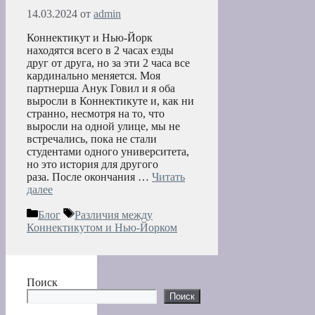
14.03.2024
от
admin
Коннектикут и Нью-Йорк
находятся всего в 2 часах езды
друг от друга, но за эти 2 часа все
кардинально меняется. Моя
партнерша Анук Говил и я оба
выросли в Коннектикуте и, как ни
странно, несмотря на то, что
выросли на одной улице, мы не
встречались, пока не стали
студентами одного университета,
но это история для другого
раза. После окончания …
Читать
далее
Рубрики
Метки
Блог
Различия между
Коннектикутом и Нью-Йорком
Поиск
Поиск