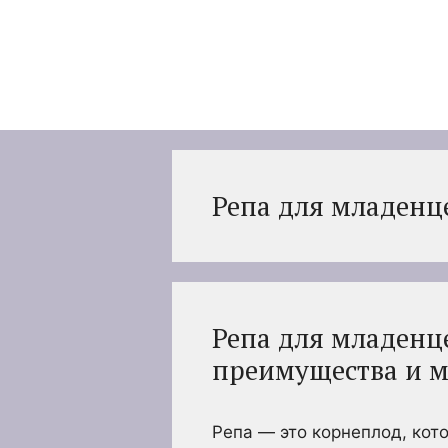
Перейти
к
содержимому
Репа для младенц
Репа для младенце
преимущества и 
Репа — это корнеплод, кот