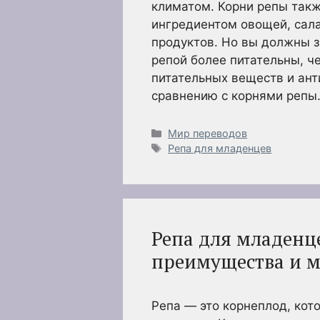
климатом. Корни репы так
ингредиентом овощей, сала
продуктов. Но вы должны з
репой более питательны, ч
питательных веществ и ант
сравнению с корнями репы
Рубрики
Мир переводов
Метки
Репа для младенцев
Репа для младенце
преимущества и 
Репа — это корнеплод, кот