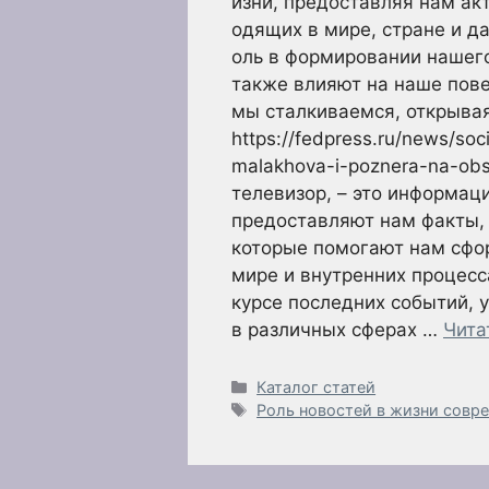
изни, предоставляя нам ак
одящих в мире, стране и д
оль в формировании нашего
также влияют на наше пове
мы сталкиваемся, открывая
https://fedpress.ru/news/soc
malakhova-i-poznera-na-obs
телевизор, – это информац
предоставляют нам факты,
которые помогают нам сфо
мире и внутренних процес
курсе последних событий, 
в различных сферах …
Чита
Рубрики
Каталог статей
Метки
Роль новостей в жизни совр