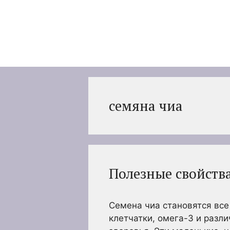
Перейти
к
содержимому
семяна чиа
Полезные свойства
Семена чиа становятся вс
клетчатки, омега-3 и разл