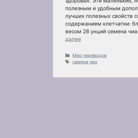
здоровья. Эти маленькие, 
полезным и удобным дополн
лучших полезных свойств с
содержанием клетчатки: бл
весом 28 унций семена чи
далее
Рубрики
Мир переводов
Метки
семяна чиа