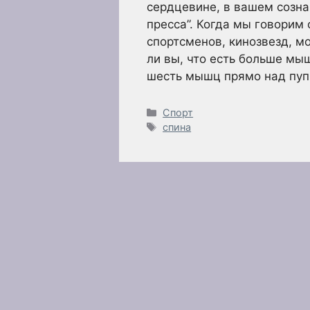
сердцевине, в вашем созна
пресса”. Когда мы говорим 
спортсменов, кинозвезд, м
ли вы, что есть больше мы
шесть мышц прямо над пу
Рубрики
Спорт
Метки
спина