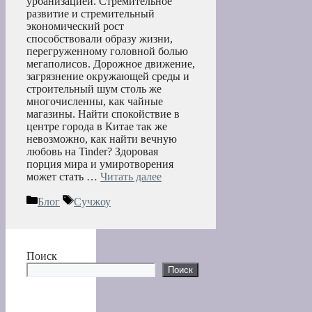
урбанизацией. Стремительное
развитие и стремительный
экономический рост
способствовали образу жизни,
перегруженному головной болью
мегаполисов. Дорожное движение,
загрязнение окружающей среды и
строительный шум столь же
многочисленны, как чайные
магазины. Найти спокойствие в
центре города в Китае так же
невозможно, как найти вечную
любовь на Tinder? Здоровая
порция мира и умиротворения
может стать …
Читать далее
Рубрики
Метки
Блог
Сучжоу
Поиск
Поиск