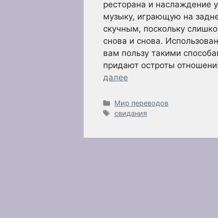
ресторана и наслаждение 
музыку, играющую на задне
скучным, поскольку слишко
снова и снова. Использова
вам пользу такими способа
придают остроты отношен
далее
Рубрики
Мир переводов
Метки
свидания