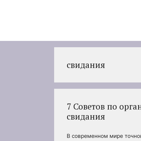
Перейти
к
содержимому
свидания
7 Советов по орг
свидания
В современном мире точной