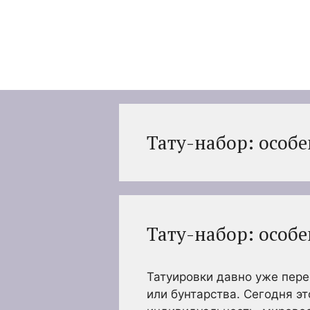
Перейти
к
содержимому
Тату-набор: особ
Тату-набор: особ
Татуировки давно уже пере
или бунтарства. Сегодня э