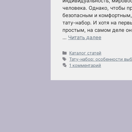
индивидуальность, мирово
человека. Однако, чтобы п
безопасным и комфортным,
тату-набор. И хотя на перв
простым, на самом деле он
…
Читать далее
Рубрики
Каталог статей
Метки
Тату-набор: особенности вы
1 комментарий