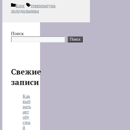
Рубрики
Метки
Блог
температура
холодильника
Поиск
Поиск
Свежие
записи
Как
выб
рать
авт
обу
сны
й