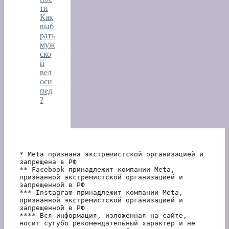
ти
Как
выб
рать
муж
ско
й
вел
оси
пед
?
* Meta признана экстремистской организацией и 
запрещена в РФ
** Facebook принадлежит компании Meta, 
признанной экстремистской организацией и 
запрещенной в РФ
*** Instagram принадлежит компании Meta, 
признанной экстремистской организацией и 
запрещенной в РФ 
**** Вся информация, изложенная на сайте, 
носит сугубо рекомендательный характер и не 