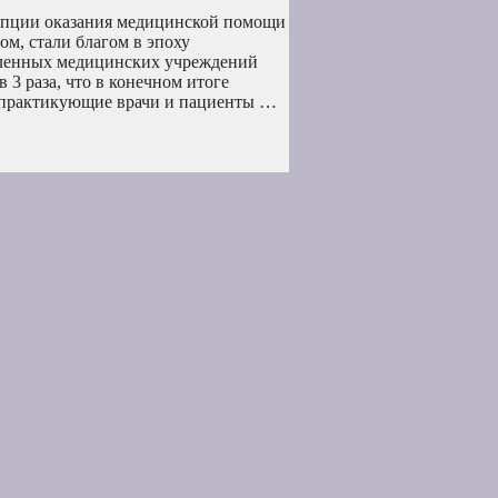
епции оказания медицинской помощи
м, стали благом в эпоху
даленных медицинских учреждений
 3 раза, что в конечном итоге
у практикующие врачи и пациенты …