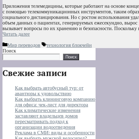
Приложения телемедицины, которые работают на основе конц
с помощью телекоммуникационных инструментов, таким образо
социального дистанцирования. Но с ростом использования у
объем данных о пациентах, генерируемых ежесекундно, вырос в
вызывает вопросы по их хранению и безопасности. Поскольк
Читать далее
Рубрики
Метки
Мир переводов
технология блокчейн
Поиск
Поиск
Свежие записи
Как выбрать автобусный тур: от
авантюры к удовольствию
Как выбрать клининговую компанию
для офиса: чек-лист для директора
Как климатические изменения
заставляют владельцев домов
пересматривать подход к
организации водоотведения
Реклама в СМИ: виды и особенности
Как выбрать мужской велосипед?