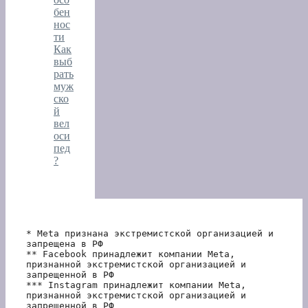
бен
нос
ти
Как
выб
рать
муж
ско
й
вел
оси
пед
?
* Meta признана экстремистской организацией и 
запрещена в РФ
** Facebook принадлежит компании Meta, 
признанной экстремистской организацией и 
запрещенной в РФ
*** Instagram принадлежит компании Meta, 
признанной экстремистской организацией и 
запрещенной в РФ 