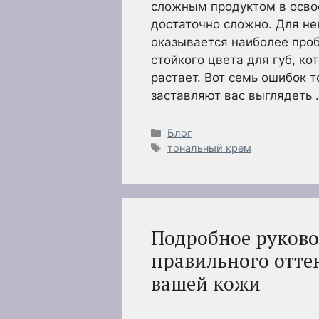
сложным продуктом в освоен
достаточно сложно. Для не
оказывается наиболее проб
стойкого цвета для губ, ко
растает. Вот семь ошибок 
заставляют вас выглядеть
Рубрики
Блог
Метки
тональный крем
Подробное руково
правильного отте
вашей кожи