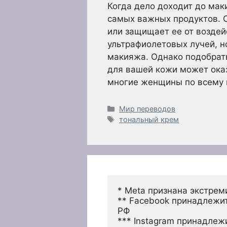
Когда дело доходит до мак
самых важных продуктов. 
или защищает ее от возде
ультрафиолетовых лучей, н
макияжа. Однако подобрат
для вашей кожи может оказ
многие женщины по всему 
Рубрики
Мир переводов
Метки
тональный крем
* Meta признана экстрем
** Facebook принадлежит
РФ
*** Instagram принадлеж