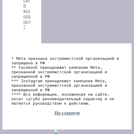
й
вел
оси
пед
?
* Meta признана экстремистской организацией и 
запрещена в РФ
** Facebook принадлежит компании Meta, 
признанной экстремистской организацией и 
запрещенной в РФ
*** Instagram принадлежит компании Meta, 
признанной экстремистской организацией и 
запрещенной в РФ 
**** Вся информация, изложенная на сайте, 
носит сугубо рекомендательный характер и не 
является руководством к действию.
На главную