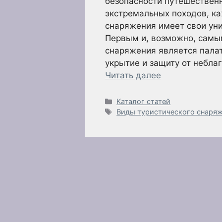
безопасности путешественн
экстремальных походов, ка
снаряжения имеет свои уни
Первым и, возможно, самы
снаряжения является пала
укрытие и защиту от небла
Читать далее
Рубрики
Каталог статей
Метки
Виды туристического снаря