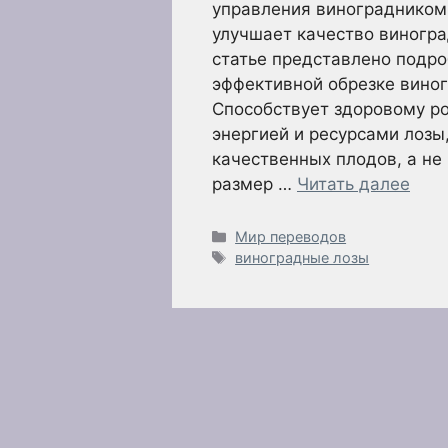
управления виноградником.
улучшает качество виногра
статье представлено подро
эффективной обрезке вино
Способствует здоровому ро
энергией и ресурсами лозы
качественных плодов, а не
размер …
Читать далее
Рубрики
Мир переводов
Метки
виноградные лозы