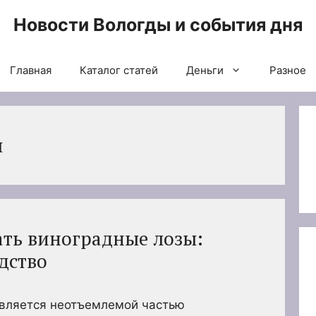
Новости Вологды и события дня
Главная
Каталог статей
Деньги
Разное
ы
ать виноградные лозы:
дство
является неотъемлемой частью