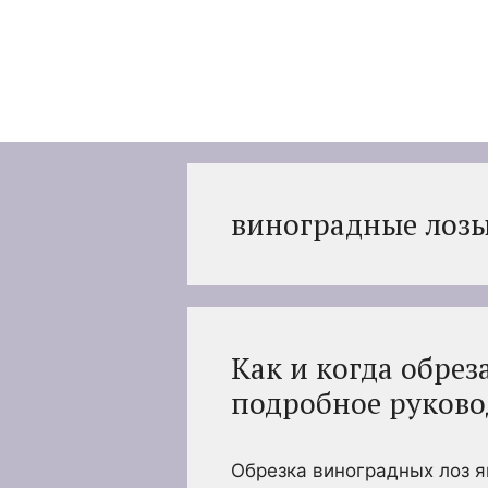
Перейти
к
содержимому
виноградные лоз
Как и когда обрез
подробное руково
Обрезка виноградных лоз 