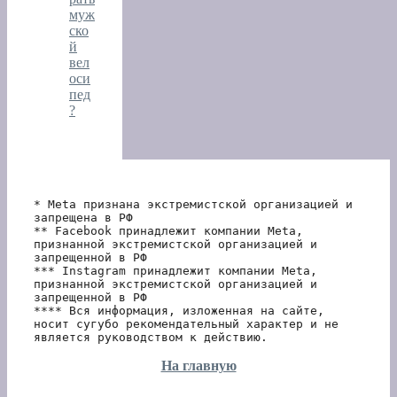
муж
ско
й
вел
оси
пед
?
* Meta признана экстремистской организацией и 
запрещена в РФ
** Facebook принадлежит компании Meta, 
признанной экстремистской организацией и 
запрещенной в РФ
*** Instagram принадлежит компании Meta, 
признанной экстремистской организацией и 
запрещенной в РФ 
**** Вся информация, изложенная на сайте, 
носит сугубо рекомендательный характер и не 
является руководством к действию.
На главную