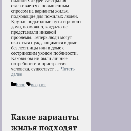
пожилых людей Австралия
сталкивается с повышенным
спросом на варианты жилья,
подходящие для пожилых людей.
Крутые подъездные пути и ремонт
дома, возможно, когда-то не
представляли никакой
проблемы. Теперь люди могут
оказаться нуждающимися в доме
без лестницы или в доме с
сестринским уходом поблизости.
Каковы бы ни были личные
потребности и пристрастия
человека, существует …
Читать
далее
Рубрики
Метки
Блог
возраст
Какие варианты
жилья подходят