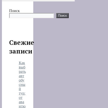
Поиск
Поиск
Свежие
записи
Как
выб
рать
авт
обу
сны
й
тур:
от
ава
нтю