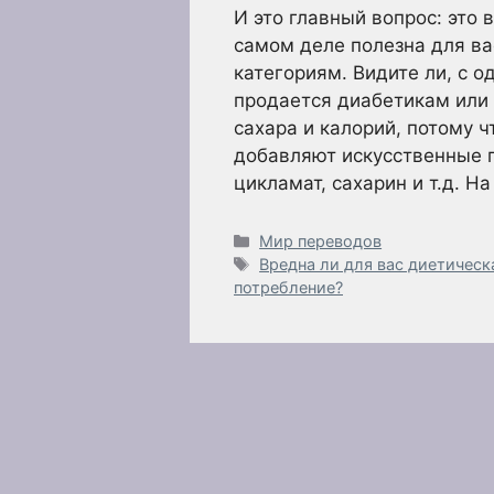
И это главный вопрос: это 
самом деле полезна для ва
категориям. Видите ли, с о
продается диабетикам или 
сахара и калорий, потому ч
добавляют искусственные п
цикламат, сахарин и т.д. Н
Рубрики
Мир переводов
Метки
Вредна ли для вас диетическ
потребление?