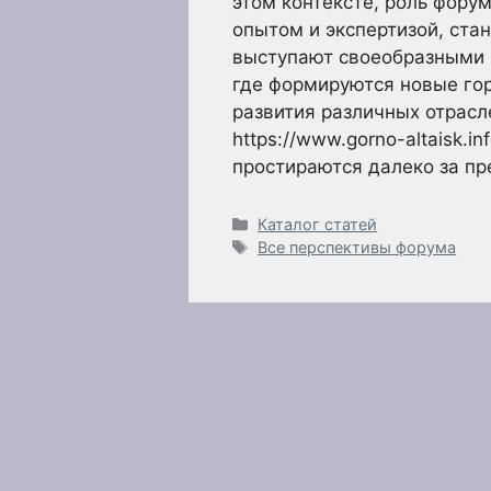
этом контексте, роль фору
опытом и экспертизой, ста
выступают своеобразными 
где формируются новые го
развития различных отрас
https://www.gorno-altaisk.i
простираются далеко за п
Рубрики
Каталог статей
Метки
Все перспективы форума