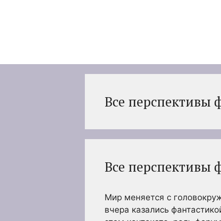
Перейти
к
содержимому
Все перспективы 
Все перспективы 
Мир меняется с головокру
вчера казались фантастико