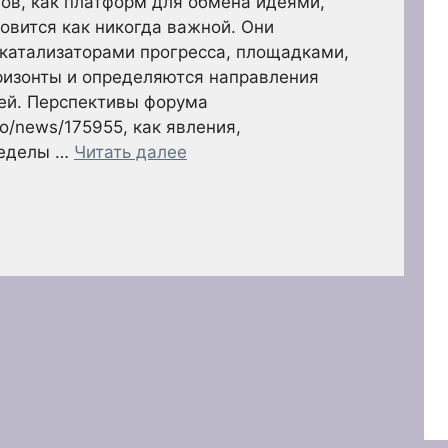
мов, как платформ для обмена идеями,
новится как никогда важной. Они
катализаторами прогресса, площадками,
ризонты и определяются направления
лей. Перспективы форума
nfo/news/175955, как явления,
ределы …
Читать далее