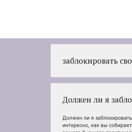
Перейти
к
содержимому
заблокировать св
Должен ли я забл
Должен ли я заблокироват
интересно, как вы собирае