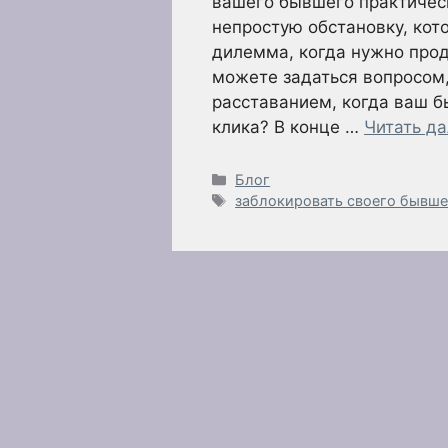
вашего бывшего практичес
непростую обстановку, кот
дилемма, когда нужно прод
можете задаться вопросом,
расставанием, когда ваш б
клика? В конце …
Читать д
Рубрики
Блог
Метки
заблокировать своего бывше