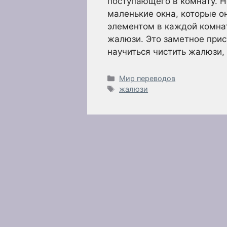
поступающего в комнату. Н
маленькие окна, которые 
элементом в каждой комна
жалюзи. Это заметное прис
научиться чистить жалюзи,
Рубрики
Мир переводов
Метки
жалюзи