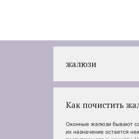
Перейти
к
содержимому
жалюзи
Как почистить жа
Оконные жалюзи бывают са
их назначение остается не