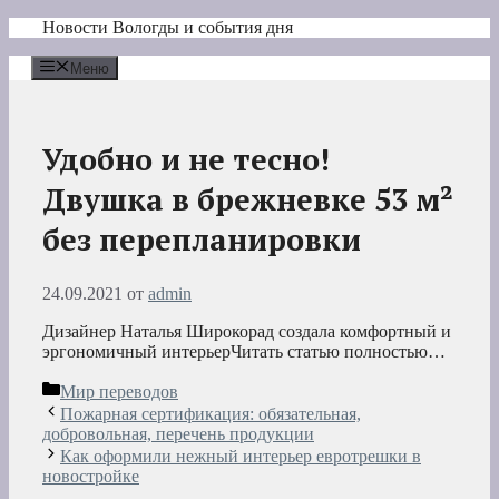
Перейти
Новости Вологды и события дня
к
содержимому
Меню
Удобно и не тесно!
Двушка в брежневке 53 м²
без перепланировки
24.09.2021
от
admin
Дизайнер Наталья Широкорад создала комфортный и
эргономичный интерьерЧитать статью полностью…
Рубрики
Мир переводов
Пожарная сертификация: обязательная,
добровольная, перечень продукции
Как оформили нежный интерьер евротрешки в
новостройке