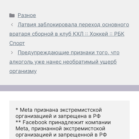
Рубрики
Разное
Латвия заблокировала переход основного
вратаря сборной в клуб КХЛ :: Хоккей :: РБК
Спорт
Предупреждающие признаки того, что
алкоголь уже нанес необратимый ущерб
организму
* Meta признана экстремистской 
организацией и запрещена в РФ
** Facebook принадлежит компании 
Meta, признанной экстремистской 
организацией и запрещенной в РФ