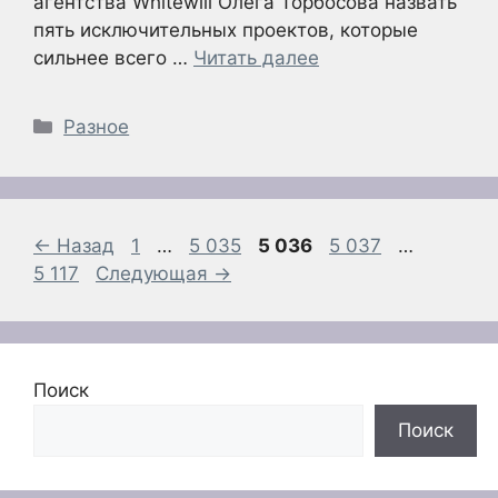
агентства Whitewill Олега Торбосова назвать
пять исключительных проектов, которые
сильнее всего …
Читать далее
Рубрики
Разное
Страница
Страница
Страница
Страница
Страни
←
Назад
1
…
5 035
5 036
5 037
…
5 117
Следующая
→
Поиск
Поиск