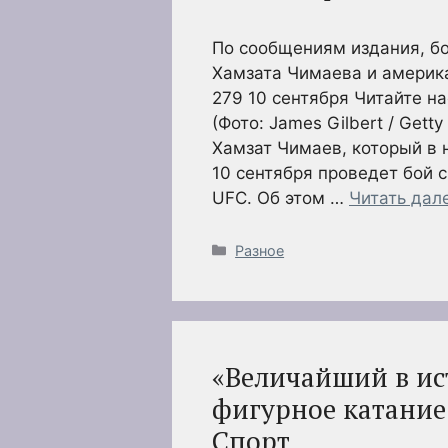
По сообщениям издания, б
Хамзата Чимаева и америк
279 10 сентября Читайте н
(Фото: James Gilbert / Get
Хамзат Чимаев, который в
10 сентября проведет бой 
UFC. Об этом …
Читать дал
Рубрики
Разное
«Величайший в ис
фигурное катание 
Спорт