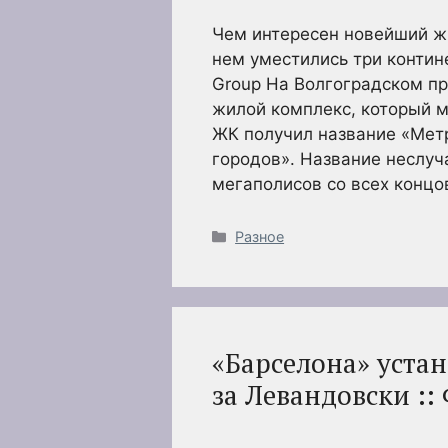
Чем интересен новейший жи
нем уместились три конти
Group На Волгоградском пр
жилой комплекс, который м
ЖК получил название «Метр
городов». Название неслуч
мегаполисов со всех концо
Рубрики
Разное
«Барселона» уста
за Левандовски ::