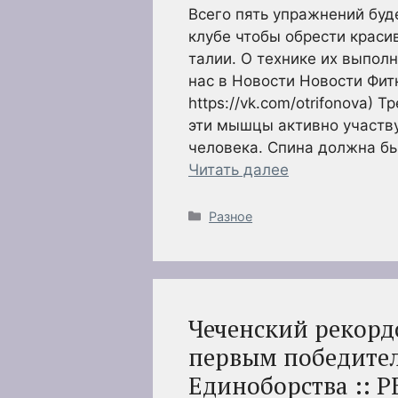
Всего пять упражнений буд
клубе чтобы обрести краси
талии. О технике их выпол
нас в Новости Новости Фит
https://vk.com/otrifonova)
эти мышцы активно участв
человека. Спина должна бы
Читать далее
Рубрики
Разное
Чеченский рекорд
первым победител
Единоборства :: Р