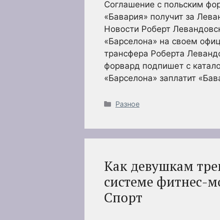
Соглашение с польским фор
«Бавария» получит за Лева
Новости Роберт Левандовски
«Барселона» на своем офи
трансфера Роберта Леванд
форвард подпишет с катало
«Барселона» заплатит «Бав
Рубрики
Разное
Как девушкам тр
системе фитнес-мо
Спорт