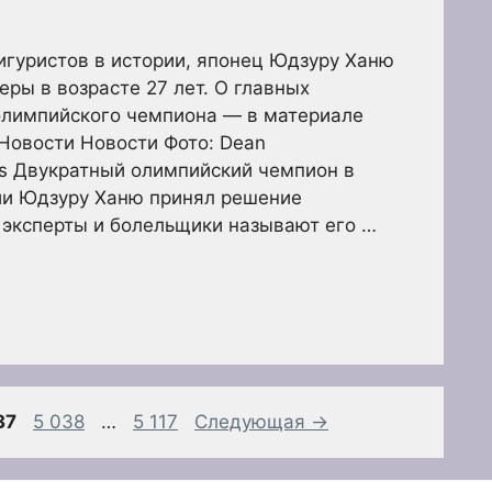
игуристов в истории, японец Юдзуру Ханю
еры в возрасте 27 лет. О главных
олимпийского чемпиона — в материале
 Новости Новости Фото: Dean
es Двукратный олимпийский чемпион в
и Юдзуру Ханю принял решение
 эксперты и болельщики называют его …
аница
Страница
Страница
37
5 038
…
5 117
Следующая
→