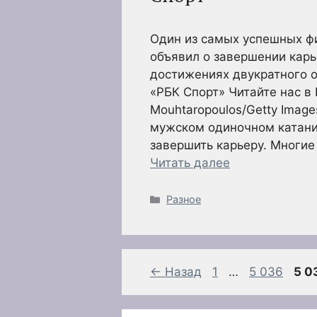
Один из самых успешных ф
объявил о завершении карь
достижениях двукратного 
«РБК Спорт» Читайте нас в
Mouhtaropoulos/Getty Imag
мужском одиночном катани
завершить карьеру. Многие
Читать далее
Рубрики
Разное
Страница
Страница
Стр
←
Назад
1
…
5 036
5 0