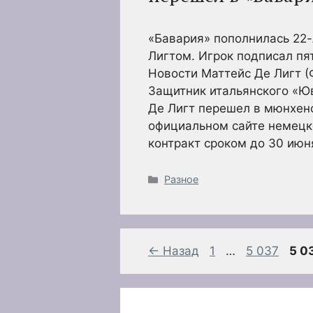
«Бавария» пополнилась 22
Лигтом. Игрок подписал пя
Новости Маттейс Де Лигт (Фо
Защитник итальянского «Ю
Де Лигт перешел в мюнхен
официальном сайте немецко
контракт сроком до 30 июн
Рубрики
Разное
Страница
Страница
Стр
←
Назад
1
…
5 037
5 0