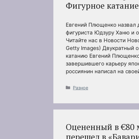
Фигурное катание 
Евгений Плющенко назвал 
фигуриста Юдзуру Ханю и о
Читайте нас в Новости Нов
Getty Images) Двукратный 
катанию Евгений Плющенко
завершившего карьеру япо
россиянин написал на свое
Рубрики
Разное
Оцененный в €80 
перешел в «Бавари