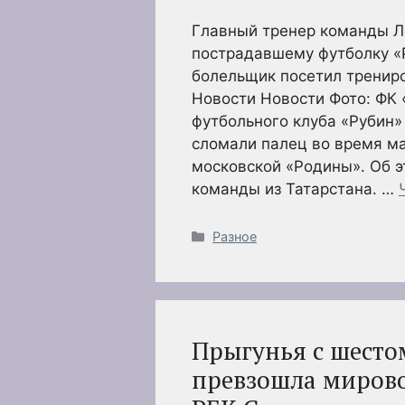
Главный тренер команды Л
пострадавшему футболку «
болельщик посетил трениро
Новости Новости Фото: ФК 
футбольного клуба «Рубин»
сломали палец во время ма
московской «Родины». Об э
команды из Татарстана. …
Рубрики
Разное
Прыгунья с шесто
превзошла мировой