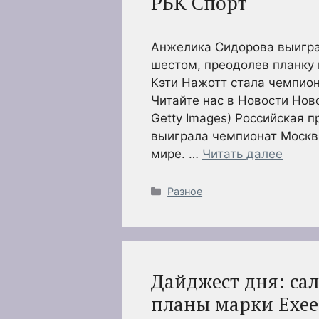
РБК Спорт
Анжелика Сидорова выигра
шестом, преодолев планку 
Кэти Нажотт стала чемпион
Читайте нас в Новости Ново
Getty Images) Российская 
выиграла чемпионат Москвы
мире. …
Читать далее
Рубрики
Разное
Дайджест дня: са
планы марки Exee