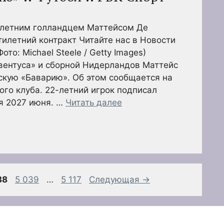
-летним голландцем Маттейсом Де
тилетний контракт Читайте нас в Новости
то: Michael Steele / Getty Images)
вентуса» и сборной Нидерландов Маттейс
скую «Баварию». Об этом сообщается на
го клуба. 22-летний игрок подписал
я 2027 июня. …
Читать далее
аница
Страница
Страница
38
5 039
…
5 117
Следующая
→