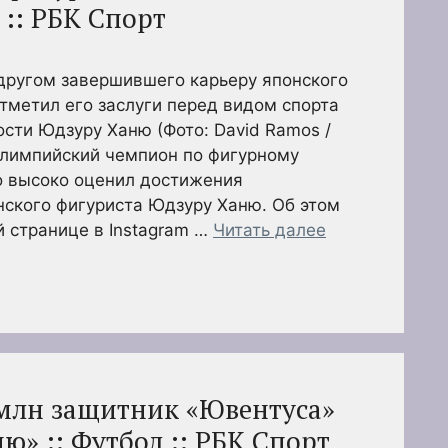
:: РБК Спорт
другом завершившего карьеру японского
тметил его заслуги перед видом спорта
ости Юдзуру Ханю (Фото: David Ramos /
олимпийский чемпион по фигурному
 высоко оценил достижения
нского фигуриста Юдзуру Ханю. Об этом
й странице в Instagram …
Читать далее
млн защитник «Ювентуса»
ю» :: Футбол :: РБК Спорт