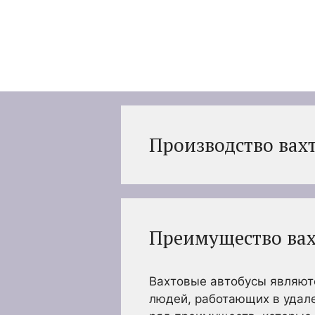
Перейти
к
содержимому
Производство вах
Преимущество вах
Вахтовые автобусы являют
людей, работающих в удал