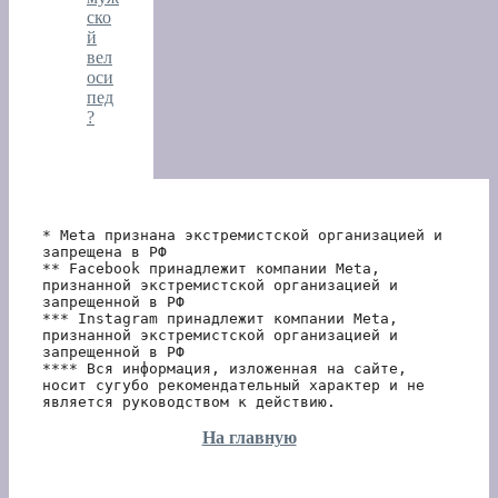
ско
й
вел
оси
пед
?
* Meta признана экстремистской организацией и 
запрещена в РФ
** Facebook принадлежит компании Meta, 
признанной экстремистской организацией и 
запрещенной в РФ
*** Instagram принадлежит компании Meta, 
признанной экстремистской организацией и 
запрещенной в РФ 
**** Вся информация, изложенная на сайте, 
носит сугубо рекомендательный характер и не 
является руководством к действию.
На главную