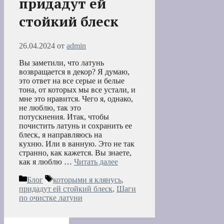
придадут ей
стойкий блеск
26.04.2024
от
admin
Вы заметили, что латунь
возвращается в декор? Я думаю,
это ответ на все серые и белые
тона, от которых мы все устали, и
мне это нравится. Чего я, однако,
не люблю, так это
потускнения. Итак, чтобы
почистить латунь и сохранить ее
блеск, я направляюсь на
кухню. Или в ванную. Это не так
странно, как кажется. Вы знаете,
как я люблю …
Читать далее
Рубрики
Метки
Блог
которыми я клянусь
,
придадут ей стойкий блеск
,
Шаги
по очистке латуни